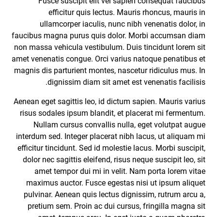
Fusce suscipit elit vel sapien consequat faucibus
efficitur quis lectus. Mauris rhoncus, mauris in
ullamcorper iaculis, nunc nibh venenatis dolor, in
faucibus magna purus quis dolor. Morbi accumsan diam
non massa vehicula vestibulum. Duis tincidunt lorem sit
amet venenatis congue. Orci varius natoque penatibus et
magnis dis parturient montes, nascetur ridiculus mus. In
dignissim diam sit amet est venenatis facilisis.
Aenean eget sagittis leo, id dictum sapien. Mauris varius
risus sodales ipsum blandit, et placerat mi fermentum.
Nullam cursus convallis nulla, eget volutpat augue
interdum sed. Integer placerat nibh lacus, ut aliquam mi
efficitur tincidunt. Sed id molestie lacus. Morbi suscipit,
dolor nec sagittis eleifend, risus neque suscipit leo, sit
amet tempor dui mi in velit. Nam porta lorem vitae
maximus auctor. Fusce egestas nisi ut ipsum aliquet
pulvinar. Aenean quis lectus dignissim, rutrum arcu a,
pretium sem. Proin ac dui cursus, fringilla magna sit