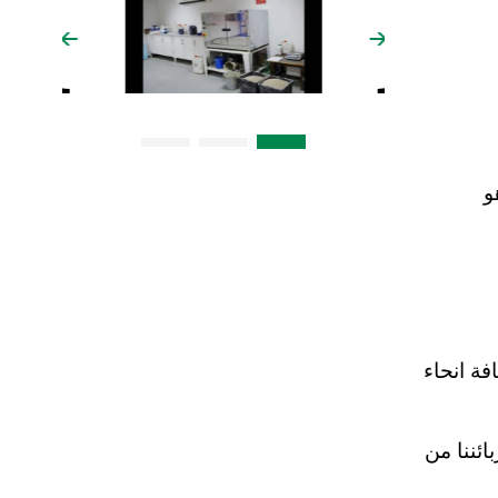
م 2012. هدفنا هو
فة انحاء
ائننا من