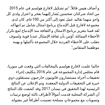
و أضاف هيس قائلاً: "تم تشكيل لافارج هولسم في عام 2015
من اتحاد شركتان ضخمتين يُشار إليهما بفخر و اعتزاز ولدى كل
واحدٍ منهما تقاليد عمل تعود إلى أكثر من 100عام. كان لدى
مجموعة لافارج قبل الإندماج برنامج امتثال شامل تم انتهاكه.
لقد قمنا بتعزيز برنامج الامتثال و الثقافة منذ الإندماج لمع تكرار
الأخطاء المماثلة. أؤمن بأن ثقافة الإمتثال عندنا قوية ولسوف
نتغلب على الأخطاء الفردية خلال المجموعة بأكملها و بهمة
موظفينا المتفانين".
حالما علمت لافارج هولسم بالمخالفات التي وقعت في سوريا،
قام مجلس إدارة المجموعة في عام 2016 بتكليف إجراء
تحقيقات أجراه مستشارون قانونيون خارجيون مستقلون ذوي
خبرة في التحقيقات الدولية المعقدة. وتم الإعلان عن النتائج
الرئيسية لهذا التحقيق في نيسان 2017 وقد كشفت تلك النتائج
أن الشركة المحلية قدمت أموالاً لأطراف ثالثة لوضع ترتيبات
وتسويات مع مجموعاتٍ مسلحة تضمنت أطرافاً غير مقبولة.