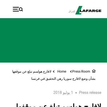
تجاوز إلى المحتوى الرئيسي
العراق
Press Room
Home
لافارج هولسم تبلغ عن موقفها
بشأن وضع لافارج سوريا رهن التحقيق في فرنسا
Press release
1 يوليو 2018
لافارج هولسم تبلغ عن موقفها