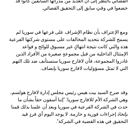
القضائي بالنظر إلى أن العديد من مدرائها السابقين كانوا قد
خضعوا في وقتٍ سابق إلى التحقيق القضائي.
ومع الإعتراف بأن نظام الإشراف على فرعها في سوريا لم
يسمح للشركة بتحديد المخالفات على مستوى شركتها الفرعية
هذه والتي كانت نتيجة انتهاكٍ غير مسبوق للوائح و قواعد
الإمتثال الداخلية من قبل مجموعةٍ صغيرة من الأفراد الذين
غادروا المجموعة، فأن لافارج سوريا ستستأنف ضد تلك التهم
التي لا تمثل مسؤوليات لافارج سوريا بإنصاف.
وقد صرح السيد بيت هيس رئيس مجلس إدارة لافارج هولسم،
وهي الشركة الأم للافارج سوريا: "إننا آسفون حقاً بشأن ما
حدث في الشركة الفرعية في سوريا وبعد أن علمنا بذلك قمنا
بإتخاذ إجراءات فورية و حازمة. لا يوجد اليوم أي فردٍ قيد
التحقيق في هذه القضية في الشركة".