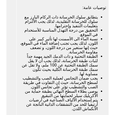
توصيات عامة:
يتطابق سلوك الخرسانة ذات الركام البارز مع
سلوك للخرسانة التقليدية، لذلك يجب الألتزام
بتعليمات التنفيذ وإحترامها.
التحقيق من درجة التهدل المناسبة للأستخدام
في الموقع.
نسبة الماء الى الأسمنت لها تأثير كبير على
اللون، لذلك يجب تجنب إضافة الماء في الموقع،
حيث إنها ستغير من درجة اللون، و تضعف
مقاومة الخرسانة.
الطبقة التحتية و ذات الدمك الجيد مهمة جداً
لثبات طبقة الخرسانة، لذلك يجب أن لا يقل
سمك الطبقة التحتية عن 100 ملم، ولا تقل عن
سمك طبقة الخرسانة الكلية بحيث تكون
مساوية لها.
يجب ضمان التجانس لعملية الصب والتشطيب
لسطح الخرسانة، حيث إن التفاوت في طريقة
الصب والتشطيب تؤثر على تجانس اللون.
يوصى بطلاء السطح النهائي بطبقة حماية من
الأكريليك سيلر لحمايتها من التبقيع.
يتم إستخدام الألياف الصناعية في أرضيات
أرتيفيا للحد من التشققات الذاتية الناتجة عن
الأنكماش اللدن.