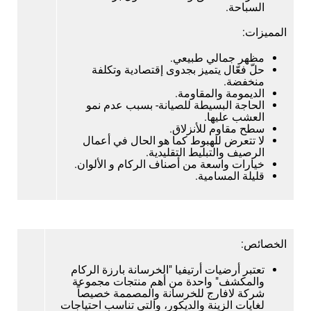
السباحة.
المميزات:
مظهر جمالي طبيعي.
حلّ فعّال يتميز بجدوى إقتصادية وتكلفة
منخفضة.
الديمومة والمقاومة.
الحاجة البسيطة للصيانة- بسبب عدم نمو
العشب عليها.
سطح مقاوم للأنزلاق.
لا تتعرض للهبوط كما هو الحال في أعمال
الرصيف والتبليط التقليدية.
خيارات واسعة من أصناف الركام و الألوان.
قليلة المسامية.
الخصائص:
تعتبر أرضيات أرتيفيا "الخرسانة بارزة الركام
والمكشف" واحدة من أهم منتجات مجموعة
شركة لافارج للخرسانة والمصممة خصيصاً
لغايات الزينة والديكور، والتي تناسب احتياجات