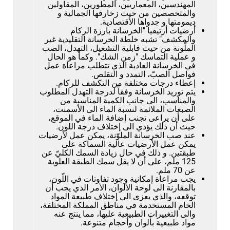
المهندسين، المعماريين، المطورين، المقاولين
والمتخصصين من حيث زخارفها الجمالية و
ديمومتها و جدواها الأقتصادية.
أرضيات أرتيفيا "الخرسانة بارزة الركام
والمكشف" تشبه خلطة الخرسانة التقليدية غير
الملّونة من حيث قابلية التشغيل، التهدل، الصب
و عملية التماسك "زمن الشك". وكما هو الحال
في الخرسانة العادية الذي تتطلب مراعاة عمل
فواصل الصبّ، التمدد و التقلص.
إعطاء درجات مختلفة من التكشف للركام.
يتم توريد الخرسانة وفقاً لدرجة التهدل المطلوب
والمناسب، الى جانب الكمية المناسبة من
الصبغات الملائمة لنسبة الماء الى الأسمنت،
على أن يراعى تجنب إضافة الماء في الموقع،
حيث أن ذلك يؤدي الى إختلاف درجة اللون.
عند صب الخرسانة الملوّنة، يمكن عمل لأرضيات
يمكن عمل الأرضيات عالية السماكة على
طبقتين. و ذلك في حال زيادة السمك الكليّ عن
125 ملم، على أن لا يقل سمك الطبقة العلوية
عن 70 ملم.
يجب مراعاة إمكانية وجود تفاوتات في اللّون،
بالمقارنة الى لوحة الألوان، الأمر الذي يجب أن
توقعه، والذي يعزى الى إختلاف طبيعة المواد
الخام المستخدمة في مناطق المملكة المختلفة،
والى التغييرات الطبيعية عليها، مما ينتج عنه
مواد طبيعية بألوان وأحجام متنوعة.