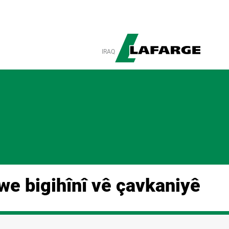
IRAQ
we bigihînî vê çavkaniyê.