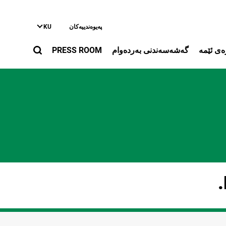
ی
په‌یوه‌ندییه‌کان
KU
ەى ئێمە
گه‌شه‌سه‌ندنی به‌رده‌وام
PRESS ROOM