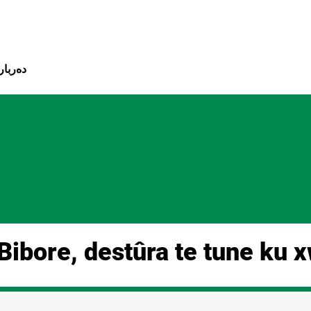
بازبدە بۆ ناوەڕۆکی سەرەک
دەربار
Bibore, destûra te tune ku x