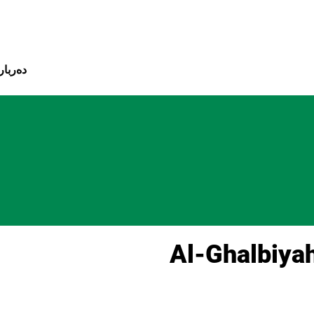
بازبدە بۆ ناوەڕۆکی سەرەک
دەربار
Al-Ghalbiyah