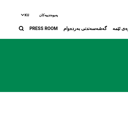
ی
په‌یوه‌ندییه‌کان
KU
ەى ئێمە
گه‌شه‌سه‌ندنی به‌رده‌وام
PRESS ROOM