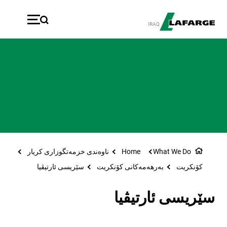
بازبدە بۆ ناوەڕۆکی سەرەک
IRAQ
What We Do
Home
ناوەندی خزمەتگوزاری کریار
کۆنکریت
به‌رهه‌مه‌کانی کۆنکریت
سێریسی ئارتیڤیا
سێریسی ئارتیڤیا