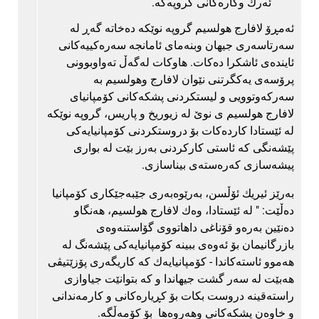
ئه‌رك وكاره‌كانی گروپه‌كه‌.
ئه‌مڕۆ لافارج هولسیم گروپه‌ نوێكه‌ ده‌خاته‌ گه‌ڕ له‌
سه‌رتاسه‌ری جیهان وبنه‌مای ئامانجه‌ سه‌ره‌كییه‌كانی
ئاینده‌ی ئاشكرا ده‌كات. هاوكات له‌گه‌ڵ ته‌واوبوونی
پرۆسه‌ی یه‌كگرتنی نێوان لافارج وهولسیم به‌
سه‌ركه‌وتوویی و لیستكردنی پشكه‌كانی كۆمپانیای
لافارج هولسیم ی نوێ له‌ زیوریخ و پاریس، گروپه‌ نوێكه‌
له‌ ئێستادا كارده‌كات بۆ دروستكردنی كۆمپانیایه‌كی
پێشه‌نگی کە ئاستی کارکردنی به‌رز بێت له‌ بواری
پیشه‌سازی كه‌ره‌سته‌ی بیناسازی.
به‌رێز ئیریك ئۆڵسن، به‌رێوه‌به‌ری جێبه‌جێكاری كۆمپانیا
ده‌ڵێت: " له‌ ئێستادا، وه‌ك لافارج هولسیم، هه‌نگاو
ده‌نێین به‌ره‌و قۆناغی داهاتووی گۆاستنه‌وه‌ی
بازرگانیمان بۆ ئه‌وه‌ی ببینه‌ كۆمپانیایه‌كی پێشه‌نگ له‌
هه‌موو ئاسته‌كاندا - كۆمپانیایه‌ك كه‌ كاریگه‌ری پۆزێتیڤی
هه‌بێت له‌ سه‌ر گشت جیهاندا و كه‌ بتوانێت جیاوازی
راسته‌قینه دروست بكات بۆ كڕیاره‌كانی و كارمه‌ندانی
و خاوه‌ن پشكه‌كانی وهه‌روه‌ها بۆ كۆمه‌ڵگه‌.