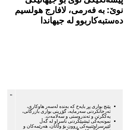
نوێ: به‌ فه‌رمی، لافارج هولسیم
ده‌ستبه‌كاربوو له‌ جیهاندا
پێنج بواری پڕ بایه‌خ كه‌ به‌نده‌ له‌سه‌ر هاوكاری،
ته‌رخانكردنی سه‌رمایه‌، گۆڕینی بواری بازرگانی،
یه‌كگرتن و ته‌ندروستی و سه‌لامه‌ت.
نمونه‌یه‌كی ئیشپێكردنی ناسراو له‌ گه‌ڵ
لێپرسراوێتییه‌كی ڕوون بۆ وڵاتان، هه‌رێمه‌كان و