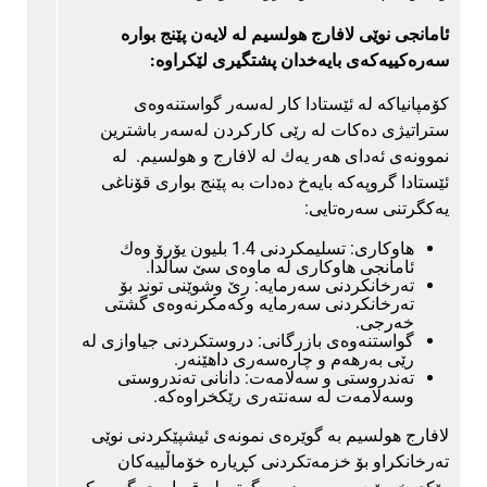
ئامانجی نوێی لافارج هولسیم له‌ لایه‌ن پێنج بواره‌
سه‌ره‌كییه‌كه‌ی بایه‌خدان پشتگیری لێكراوه‌:
كۆمپانیاكه‌ له‌ ئێستادا كار له‌سه‌ر گواستنه‌وه‌ی
ستراتیژی ده‌كات له‌ رێی كاركردن له‌سه‌ر باشترین
نموونه‌ی ئه‌دای هه‌ر یه‌ك له‌ لافارج و هولسیم. له‌
ئێستادا گروپه‌كه‌ بایه‌خ ده‌دات به‌ پێنج بواری قۆناغی
یه‌كگرتنی سه‌ره‌تایی:
هاوكاری: تسلیمكردنی 1.4 بلیون یۆرۆ وه‌ك
ئامانجی هاوكاری له‌ ماوه‌ی سێ ساڵدا.
ته‌رخانكردنی سه‌رمایه‌: رێ وشوێنی توند بۆ
ته‌رخانكردنی سه‌رمایه‌ وكه‌مكرنه‌وه‌ی گشتی
خه‌رجی.
گواستنه‌وه‌ی بازرگانی: دروستكردنی جیاوازی له‌
رێی به‌رهه‌م و چاره‌سه‌ری داهێنه‌ر.
ته‌ندروستی و سه‌لامه‌ت: دانانی ته‌ندروستی
وسه‌لامه‌ت له‌ سه‌نته‌ری رێكخراوه‌كه‌.
لافارج هولسیم به‌ گوێره‌ی نمونه‌ی ئیشپێكردنی نوێی
ته‌رخانكراو بۆ خزمه‌تكردنی كڕیاره‌ خۆماڵییه‌كان