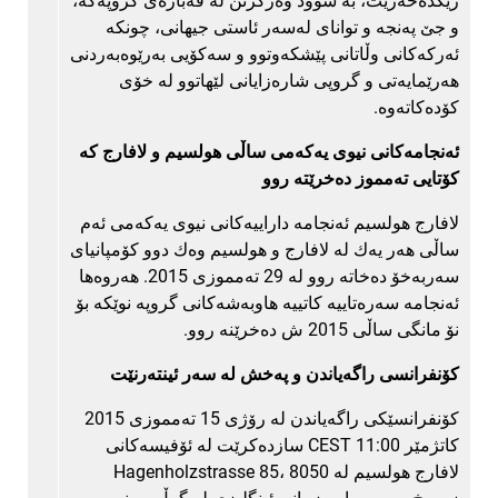
رێكده‌خه‌رێت، به‌ سوود وه‌رگرتن له‌ قه‌باره‌ی گروپه‌كه‌،
و جێ په‌نجه و توانای له‌سه‌ر ئاستی جیهانی، چونكه‌
ئه‌ركه‌كانی وڵاتانی پێشكه‌وتوو و سه‌كۆیی به‌رێوه‌به‌ردنی
هه‌رێمایه‌تی و گروپی شاره‌زایانی لێهاتوو له‌ خۆی
كۆده‌كاته‌وه.
ئه‌نجامه‌كانی نیوی یه‌كه‌می ساڵی هولسیم و لافارج كه‌
كۆتایی ته‌مموز ده‌خرێته‌ روو
لافارج هولسیم ئه‌نجامه‌ داراییه‌كانی نیوی یه‌كه‌می ئه‌م
ساڵی هه‌ر یه‌ك له‌ لافارج و هولسیم وه‌ك دوو كۆمپانیای
سه‌ربه‌خۆ ده‌خاته‌ روو له‌ 29 ته‌مموزی 2015. هه‌روه‌ها
ئه‌نجامه‌ سه‌ره‌تاییه‌ كاتییه‌ هاوبه‌شه‌كانی گروپه‌ نوێكه‌ بۆ
نۆ مانگی ساڵی 2015 ش ده‌خرێنه‌ روو.
كۆنفرانسی راگه‌یاندن و په‌خش له‌ سه‌ر ئینته‌رنێت
كۆنفرانسێكی راگه‌یاندن له‌ رۆژی 15 ته‌مموزی 2015
كاتژمێر 11:00 CEST سازده‌كرێت له‌ ئۆفیسه‌كانی
لافارج هولسیم له‌ Hagenholzstrasse 85، 8050