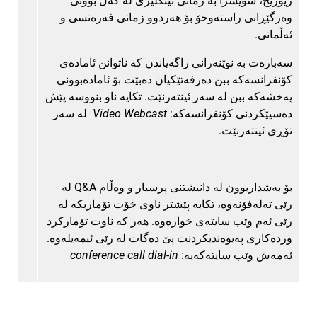
زیوریخ، سویسرا به‌ زمانی ئینگلیزی له‌ گه‌ڵ بوونی
وه‌رگێڕانی راسته‌وخۆ بۆ هه‌ردوو زمانی فه‌ره‌نسی و
ئه‌ڵمانی.
سه‌باره‌ت به‌ نوێنه‌رانی راگه‌یاندن كه‌ ناتوانن ئاماده‌ی
كۆنفرانسه‌كه‌ ببن ده‌رفه‌تێكیان ده‌بێت بۆ ئاماده‌بوونی
په‌خشه‌كه‌ ببن له‌ سه‌ر ئینته‌رنێت. تكایه‌ ناو بنووسه‌ پێش
ده‌سپێكردنی كۆنفرانسه‌كه‌:
Video Webcast
له‌ سه‌ر
تۆڕی ئینته‌رنێت.
بۆ به‌شداربوون له‌ دانیشتنی پرسیار و وه‌ڵام Q&A له‌
رێی ته‌له‌فۆنه‌وه‌، تكایه‌ پێشتر ناوی خۆت تۆماربكه‌ له‌
رێی ئه‌م وێب سایته‌ی خواره‌وه‌. هه‌ر كه‌ ناوت تۆماركرد
ورده‌كاری په‌یوه‌ندیكردنت پێ ده‌گات له‌ رێی ئیمه‌یله‌وه‌.
ئه‌مه‌ش وێب سایته‌كه‌یه‌:
conference call dial-in