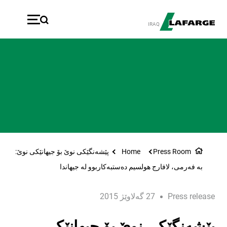
بازبدە بۆ ناوەڕۆکی سەرەک
IRAQ
Press Room
Home
پێشه‌نگێكی نوێ بۆ جیهانێكی نوێ:
به‌ فه‌رمی، لافارج هولسیم ده‌ستبه‌كاربوو له‌ جیهاندا
Press release
27 گەلاوێژ 2015
پێشه‌نگێكی نوێ بۆ جیهانێكی